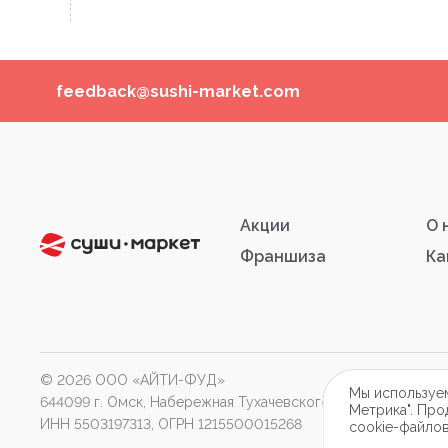
feedback@sushi-market.com
Акции
О 
Франшиза
Ка
© 2026 ООО «АЙТИ-ФУД»
П
Мы используем
644099 г. Омск, Набережная Тухачевского, д.16, оф.2П.
Метрика". Про
ИНН 5503197313, ОГРН 1215500015268
cookie-файло