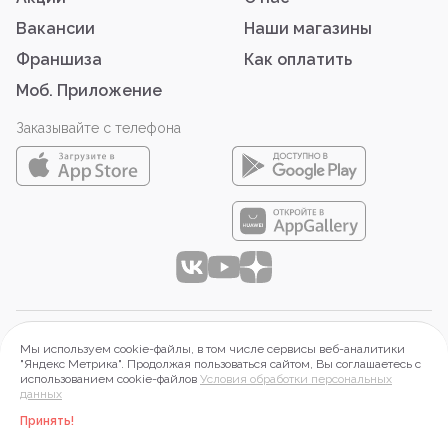
Вакансии
Наши магазины
Франшиза
Как оплатить
Моб. Приложение
Заказывайте с телефона
© 2026 ООО «АЙТИ-ФУД»
Мы используем cookie-файлы, в том числе сервисы веб-аналитики
644099 г. Омск, Набережная Тухачевского, д.16, оф.2П.
"Яндекс Метрика". Продолжая пользоваться сайтом, Вы соглашаетесь с
использованием cookie-файлов
Условия обработки персональных
ИНН 5503197313, ОГРН 1215500015268
данных
Правовая информация
Принять!