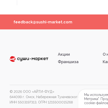
feedback@sushi-market.com
Акции
О 
Франшиза
Ка
© 2026 ООО «АЙТИ-ФУД»
П
Мы используем
644099 г. Омск, Набережная Тухачевского, д.16, оф.2П.
Метрика". Про
ИНН 5503197313, ОГРН 1215500015268
cookie-файло