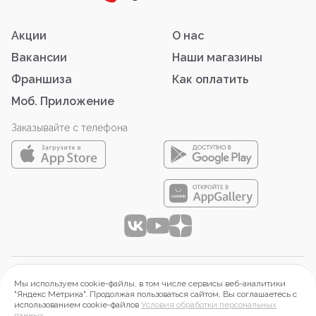
Чтобы заказать роллы или оформить доставку суши онлайн 
в Тюмени, просто выберите понравившиеся позиции в 
меню. Мы приготовим ваш заказ вручную, аккуратно 
Акции
О нас
упакуем и передадим курьеру или подготовим к 
самовывозу. Это удобный формат для дома, офиса или 
Вакансии
Наши магазины
перекуса на ходу.

Франшиза
Как оплатить
Почему клиенты выбирают Суши-Маркет в Тюмени и других 
Моб. Приложение
городах России?

Заказывайте с телефона
- Свежие суши и роллы, приготовленные после оформления 
онлайн-заказа

- Доступные цены на доставку суши и роллов благодаря 
прямым поставкам

- Быстрое обслуживание и удобный самовывоз без 
очередей

- Возможность заказать доставку еды на дом или в офис

- Большой выбор блюд японской кухни: роллы, суши, сеты, 
онигири, вок, пицца, салаты, напитки и десерты

- Регулярные акции и выгодные предложения

Как заказать суши и роллы с доставкой в Тюмени?

© 2026 ООО «АЙТИ-ФУД»
Мы используем cookie-файлы, в том числе сервисы веб-аналитики
644099 г. Омск, Набережная Тухачевского, д.16, оф.2П.
"Яндекс Метрика". Продолжая пользоваться сайтом, Вы соглашаетесь с
Вы можете оформить заказ на сайте в несколько кликов или 
использованием cookie-файлов
Условия обработки персональных
ИНН 5503197313, ОГРН 1215500015268
связаться со службой поддержки по телефону 8-800-700-
данных