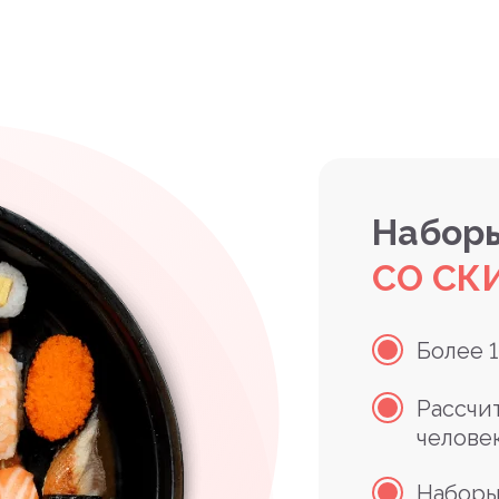
Наборы
СО СК
Более 
Рассчи
челове
Наборы