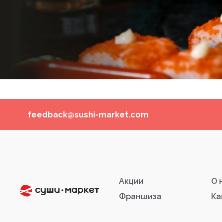
feedback@sushi-market.com
Акции
О 
Франшиза
Ка