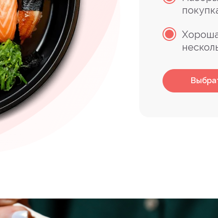
покупк
Хороша
нескол
Выбра