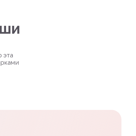
уши
о эта
арками