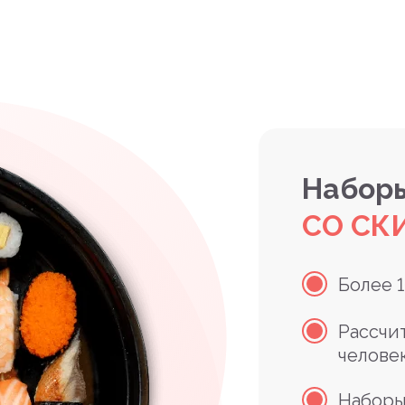
Наборы
СО СК
Более 
Рассчи
челове
Наборы