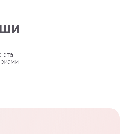
уши
о эта
арками