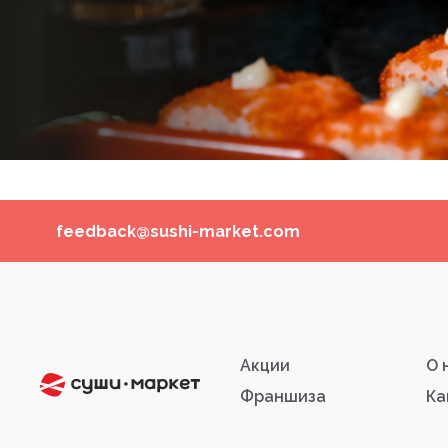
feedback@sushi-market.com
Акции
О 
Франшиза
Ка