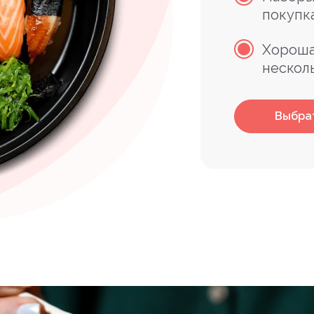
покупк
Хороша
нескол
Выбра