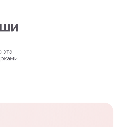
уши
о эта
арками