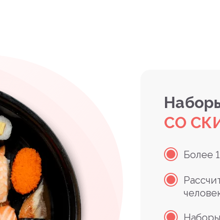
Наборы
СО СК
Более 
Рассчи
челове
Наборы