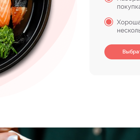
покупк
Хороша
нескол
Выбра