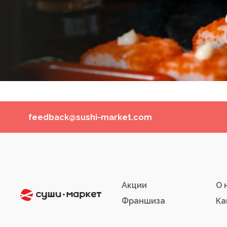
feedback@sushi-market.com
Акции
О 
Франшиза
Ка