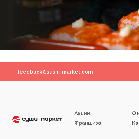
feedback@sushi-market.com
Акции
О 
Франшиза
Ка