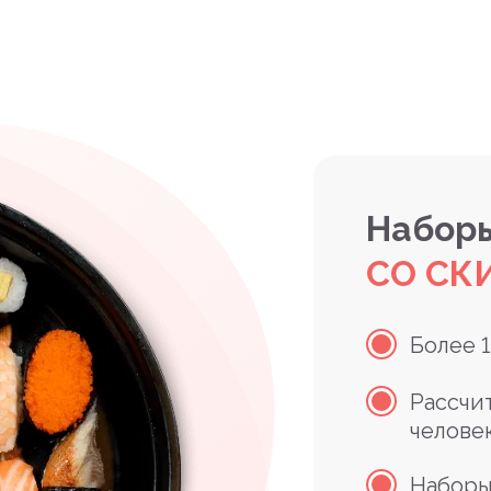
Наборы
СО СК
Более 
Рассчи
челове
Наборы