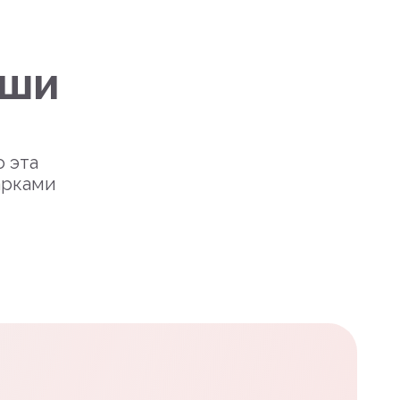
уши
о эта
арками