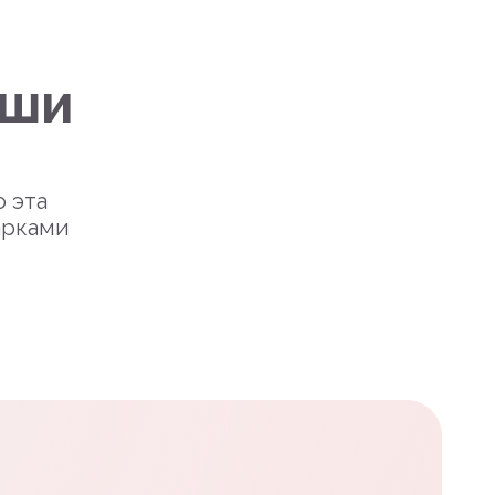
уши
о эта
арками