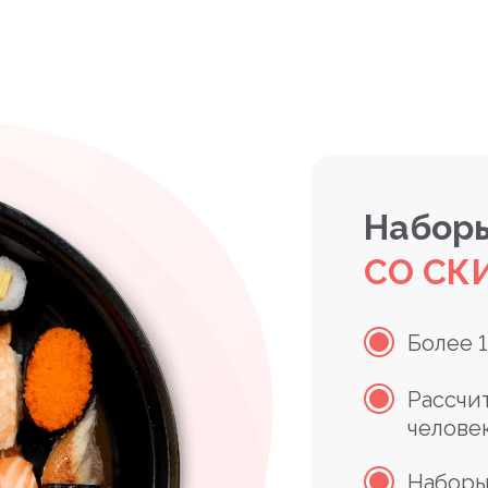
Наборы
СО СК
Более 
Рассчи
челове
Наборы