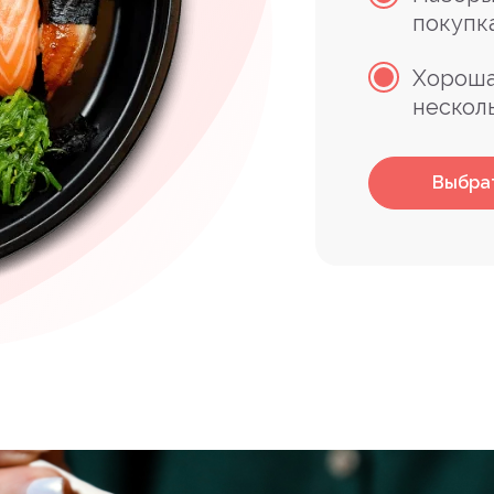
покупк
Хороша
нескол
Выбра