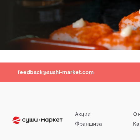
feedback@sushi-market.com
Акции
О 
Франшиза
Ка