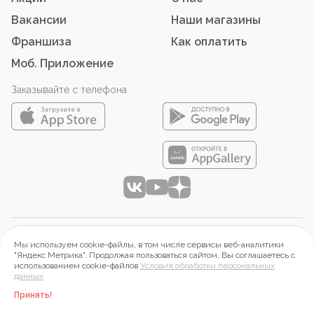
Вакансии
Наши магазины
Франшиза
Как оплатить
Моб. Приложение
Заказывайте с телефона
© 2026 ООО «АЙТИ-ФУД»
Мы используем cookie-файлы, в том числе сервисы веб-аналитики
644099 г. Омск, Набережная Тухачевского, д.16, оф.2П.
"Яндекс Метрика". Продолжая пользоваться сайтом, Вы соглашаетесь с
использованием cookie-файлов
Условия обработки персональных
ИНН 5503197313, ОГРН 1215500015268
данных
Правовая информация
Принять!