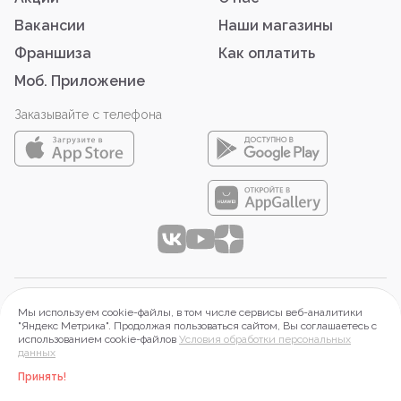
Вакансии
Наши магазины
Франшиза
Как оплатить
Моб. Приложение
Заказывайте с телефона
© 2026 ООО «АЙТИ-ФУД»
Мы используем cookie-файлы, в том числе сервисы веб-аналитики
644099 г. Омск, Набережная Тухачевского, д.16, оф.2П.
"Яндекс Метрика". Продолжая пользоваться сайтом, Вы соглашаетесь с
использованием cookie-файлов
Условия обработки персональных
ИНН 5503197313, ОГРН 1215500015268
данных
Правовая информация
Принять!