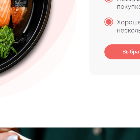
покупк
Хороша
нескол
Выбра