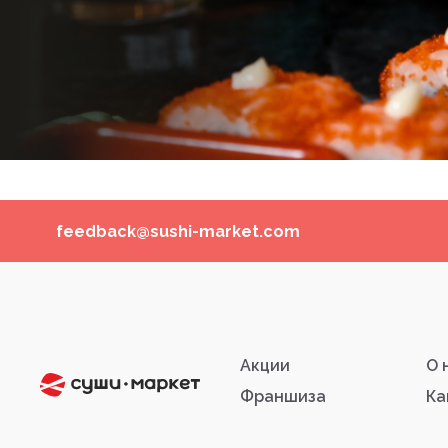
feedback@sushi-market.com
Акции
О 
Франшиза
Ка