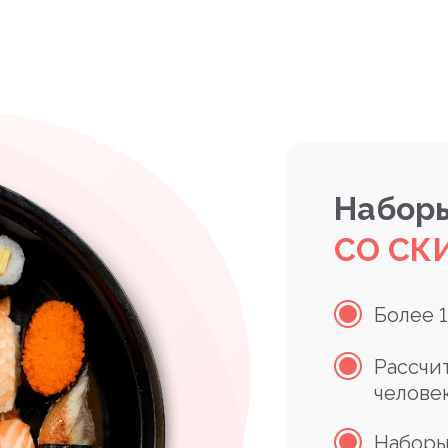
Наборы
СО СК
Более 
Рассчи
челове
Наборы