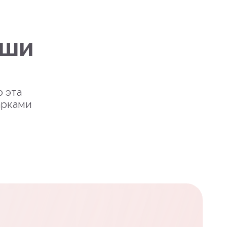
уши
о эта
арками