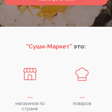
“Суши-Маркет”
это:
...
...
магазинов по
поваров
стране