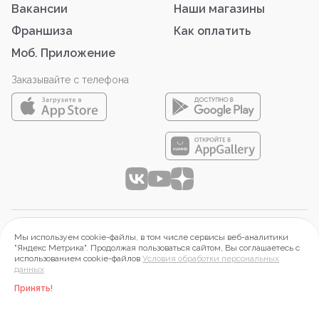
Вакансии
Наши магазины
Франшиза
Как оплатить
Моб. Приложение
Заказывайте с телефона
© 2026 ООО «АЙТИ-ФУД»
Мы используем cookie-файлы, в том числе сервисы веб-аналитики
644099 г. Омск, Набережная Тухачевского, д.16, оф.2П.
"Яндекс Метрика". Продолжая пользоваться сайтом, Вы соглашаетесь с
использованием cookie-файлов
Условия обработки персональных
ИНН 5503197313, ОГРН 1215500015268
данных
Правовая информация
Принять!