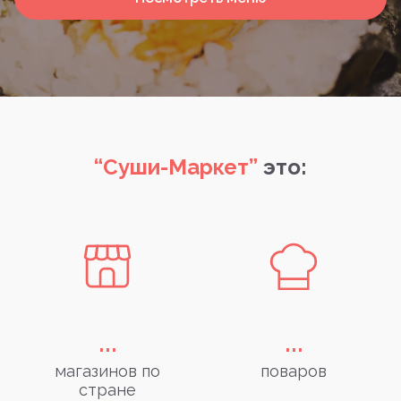
“Суши-Маркет”
это:
...
...
магазинов по
поваров
стране