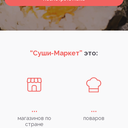
“Суши-Маркет”
это:
...
...
магазинов по
поваров
стране