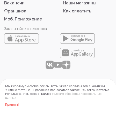
Вакансии
Наши магазины
Франшиза
Как оплатить
Моб. Приложение
Заказывайте с телефона
© 2026 ООО «АЙТИ-ФУД»
Мы используем cookie-файлы, в том числе сервисы веб-аналитики
644099 г. Омск, Набережная Тухачевского, д.16, оф.2П.
"Яндекс Метрика". Продолжая пользоваться сайтом, Вы соглашаетесь с
использованием cookie-файлов
Условия обработки персональных
ИНН 5503197313, ОГРН 1215500015268
данных
Правовая информация
Принять!