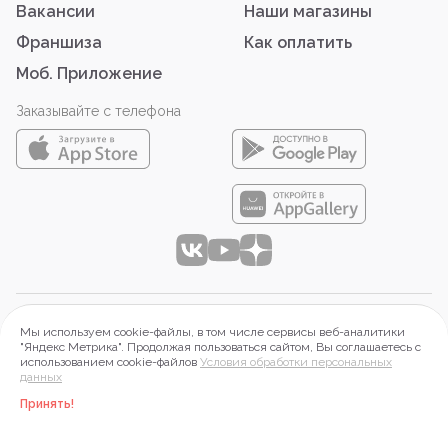
Вакансии
Наши магазины
Франшиза
Как оплатить
Моб. Приложение
Заказывайте с телефона
© 2026 ООО «АЙТИ-ФУД»
Мы используем cookie-файлы, в том числе сервисы веб-аналитики
644099 г. Омск, Набережная Тухачевского, д.16, оф.2П.
"Яндекс Метрика". Продолжая пользоваться сайтом, Вы соглашаетесь с
использованием cookie-файлов
Условия обработки персональных
ИНН 5503197313, ОГРН 1215500015268
данных
Правовая информация
Принять!