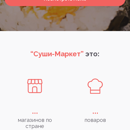
“Суши-Маркет”
это:
...
...
магазинов по
поваров
стране