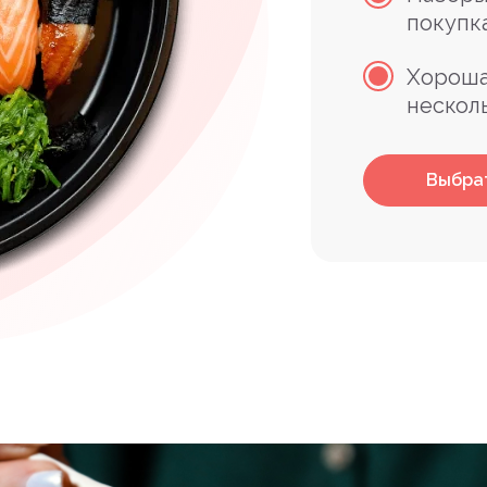
покупк
Хороша
нескол
Выбра