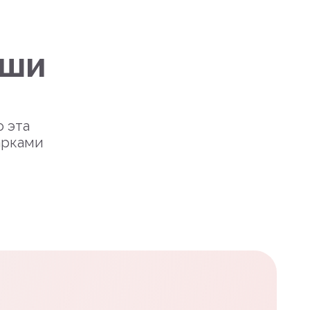
уши
о эта
арками