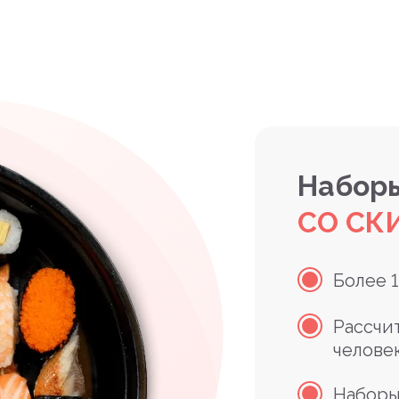
Наборы
СО СК
Более 
Рассчи
челове
Наборы