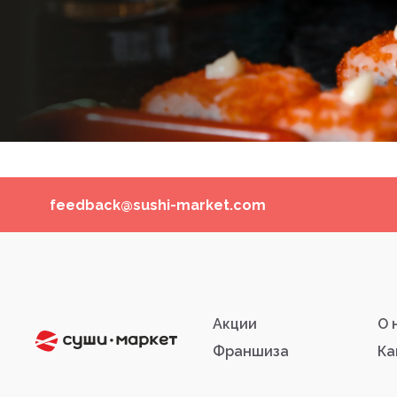
feedback@sushi-market.com
Акции
О 
Франшиза
Ка