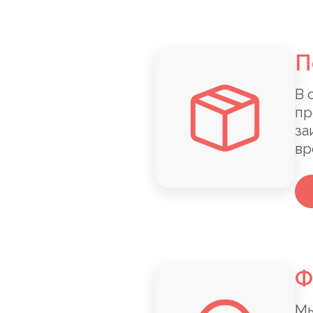
П
В 
пр
за
вр
Ф
Мы