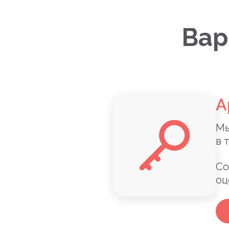
Вар
А
Мы
в 
Со
оц