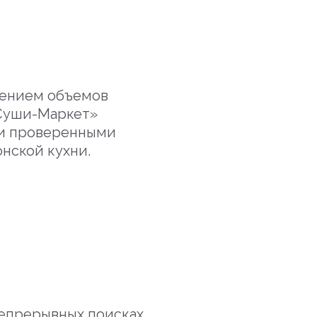
чением объемов
«Суши-Маркет»
 и проверенными
нской кухни.
непрерывных поисках