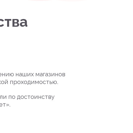
ства
ению наших магазинов
окой проходимостью.
ели по достоинству
ет».