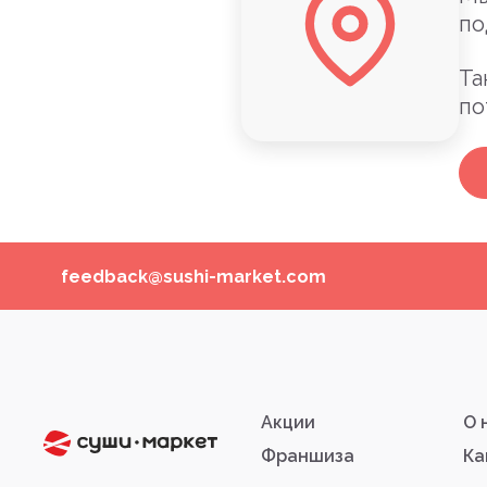
по
Та
по
feedback@sushi-market.com
Акции
О 
Франшиза
Ка