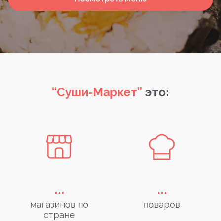
“Суши-Маркет”
это:
...
...
магазинов по
поваров
стране