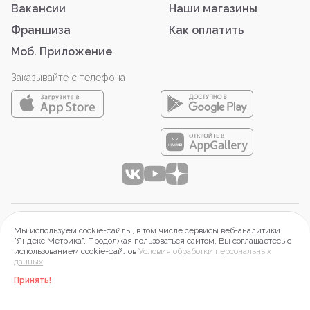
Вакансии
Наши магазины
Франшиза
Как оплатить
Моб. Приложение
Заказывайте с телефона
© 2026 ООО «АЙТИ-ФУД»
Мы используем cookie-файлы, в том числе сервисы веб-аналитики
644099 г. Омск, Набережная Тухачевского, д.16, оф.2П.
"Яндекс Метрика". Продолжая пользоваться сайтом, Вы соглашаетесь с
использованием cookie-файлов
Условия обработки персональных
ИНН 5503197313, ОГРН 1215500015268
данных
Правовая информация
Принять!