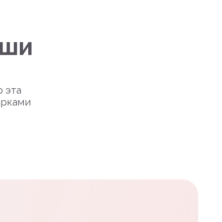
уши
о эта
арками