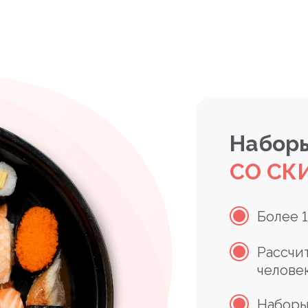
Наборы
СО СК
Более 
Рассчи
челове
Наборы