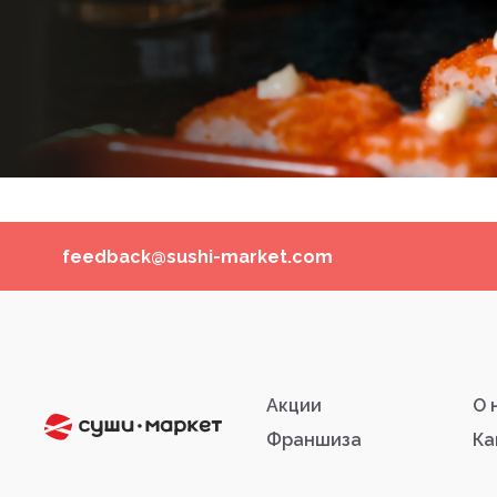
feedback@sushi-market.com
Акции
О 
Франшиза
Ка