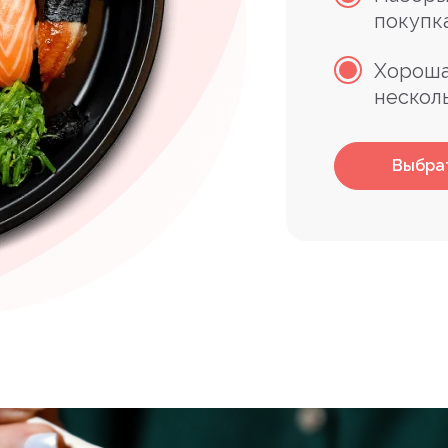
покупк
Хороша
нескол
Выбра