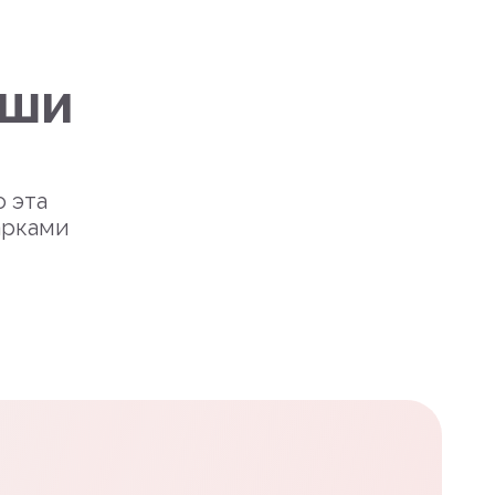
уши
о эта
арками