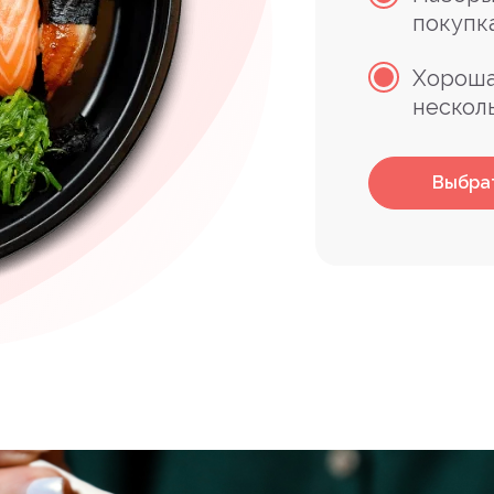
покупк
Хороша
нескол
Выбра