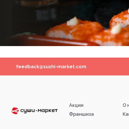
feedback@sushi-market.com
Акции
О 
Франшиза
Ка