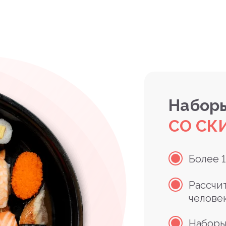
Наборы
СО СК
Более 
Рассчи
челове
Наборы