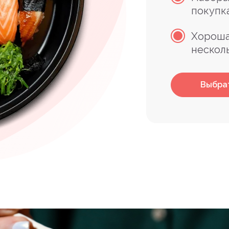
покупк
Хороша
нескол
Выбра