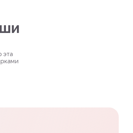
уши
о эта
арками