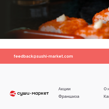
feedback@sushi-market.com
Акции
О 
Франшиза
Ка