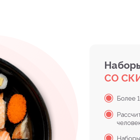
Наборы
СО СК
Более 
Рассчи
челове
Наборы